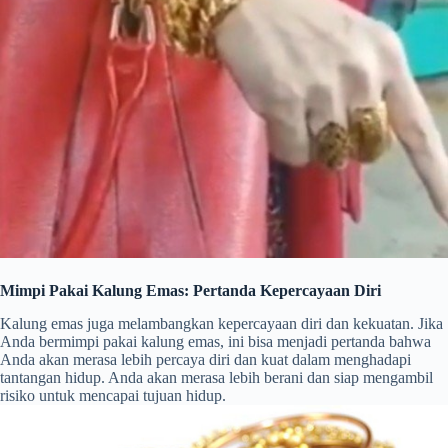
Mimpi Pakai Kalung Emas: Pertanda Kepercayaan Diri
Kalung emas juga melambangkan kepercayaan diri dan kekuatan. Jika
Anda bermimpi pakai kalung emas, ini bisa menjadi pertanda bahwa
Anda akan merasa lebih percaya diri dan kuat dalam menghadapi
tantangan hidup. Anda akan merasa lebih berani dan siap mengambil
risiko untuk mencapai tujuan hidup.