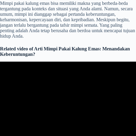
Mimpi pakai kalung emas bisa memiliki makna yang berbeda-beda
tergantung pada konteks dan situasi yang Anda alami. Namun, secara
umum, mimpi ini dianggap sebagai pertanda keberuntungan,
keharmonisan, kepercayaan diri, dan kepribadian. Meskipun begitu,
jangan terlalu bergantung pada tafsir mimpi semata. Yang paling
penting adalah Anda tetap berusaha dan berdoa untuk mencapai tujuan
hidup Anda.
Related video of Arti Mimpi Pakai Kalung Emas: Menandakan
Keberuntungan?