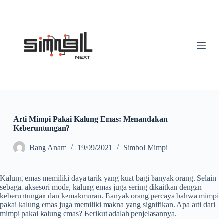
S
k
i
p
t
o
c
o
n
t
e
n
t
Arti Mimpi Pakai Kalung Emas: Menandakan
Keberuntungan?
Bang Anam
19/09/2021
Simbol Mimpi
Kalung emas memiliki daya tarik yang kuat bagi banyak orang. Selain
sebagai aksesori mode, kalung emas juga sering dikaitkan dengan
keberuntungan dan kemakmuran. Banyak orang percaya bahwa mimpi
pakai kalung emas juga memiliki makna yang signifikan. Apa arti dari
mimpi pakai kalung emas? Berikut adalah penjelasannya.