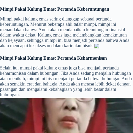
Mimpi Pakai Kalung Emas: Pertanda Keberuntungan
Mimpi pakai kalung emas sering dianggap sebagai pertanda
keberuntungan. Menurut beberapa ahli tafsir mimpi, mimpi ini
menandakan bahwa Anda akan mendapatkan keuntungan finansial
dalam waktu dekat. Kalung emas juga melambangkan kemakmuran
dan kejayaan, sehingga mimpi ini bisa menjadi pertanda bahwa Anda
akan mencapai kesuksesan dalam karir atau bisnis.
Mimpi Pakai Kalung Emas: Pertanda Keharmonisan
Selain itu, mimpi pakai kalung emas juga bisa menjadi pertanda
keharmonisan dalam hubungan. Jika Anda sedang menjalin hubungan
atau menikah, mimpi ini bisa menjadi pertanda bahwa hubungan Anda
akan semakin erat dan bahagia. Anda akan merasa lebih dekat dengan
pasangan dan mengalami kebahagiaan yang lebih besar dalam
hubungan.