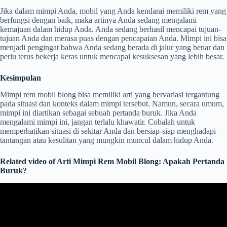
Jika dalam mimpi Anda, mobil yang Anda kendarai memiliki rem yang
berfungsi dengan baik, maka artinya Anda sedang mengalami
kemajuan dalam hidup Anda. Anda sedang berhasil mencapai tujuan-
tujuan Anda dan merasa puas dengan pencapaian Anda. Mimpi ini bisa
menjadi pengingat bahwa Anda sedang berada di jalur yang benar dan
perlu terus bekerja keras untuk mencapai kesuksesan yang lebih besar.
Kesimpulan
Mimpi rem mobil blong bisa memiliki arti yang bervariasi tergantung
pada situasi dan konteks dalam mimpi tersebut. Namun, secara umum,
mimpi ini diartikan sebagai sebuah pertanda buruk. Jika Anda
mengalami mimpi ini, jangan terlalu khawatir. Cobalah untuk
memperhatikan situasi di sekitar Anda dan bersiap-siap menghadapi
tantangan atau kesulitan yang mungkin muncul dalam hidup Anda.
Related video of Arti Mimpi Rem Mobil Blong: Apakah Pertanda
Buruk?