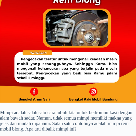
Mimpi adalah salah satu cara tubuh kita untuk berkomunikasi dengan
alam bawah sadar. Namun, tidak semua mimpi memiliki makna yang
jelas dan mudah dipahami. Salah satu contohnya adalah mimpi rem
mobil blong. Apa arti dibalik mimpi ini?