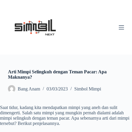
S
k
i
p
t
o
c
o
n
t
e
n
t
Arti Mimpi Selingkuh dengan Teman Pacar: Apa
Maknanya?
Bang Anam
03/03/2023
Simbol Mimpi
Saat tidur, kadang kita mendapatkan mimpi yang aneh dan sulit
dimengerti. Salah satu mimpi yang mungkin pernah dialami adalah
mimpi selingkuh dengan teman pacar. Apa sebenarnya arti dari mimpi
tersebut? Berikut penjelasannya.