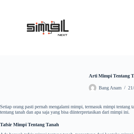
S
k
i
p
t
o
c
o
n
t
e
n
t
Arti Mimpi Tentang 
Bang Anam
21
Setiap orang pasti pernah mengalami mimpi, termasuk mimpi tentang t
tentang tanah dan apa saja yang bisa diinterpretasikan dari mimpi ini.
Tafsir Mimpi Tentang Tanah