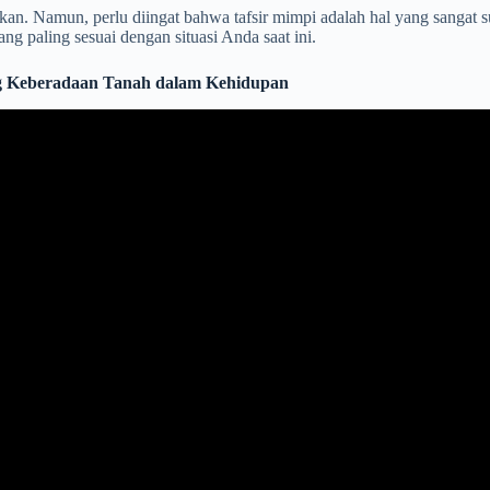
kan. Namun, perlu diingat bahwa tafsir mimpi adalah hal yang sangat su
 paling sesuai dengan situasi Anda saat ini.
ang Keberadaan Tanah dalam Kehidupan