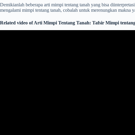
Demikianlah beberapa arti mimpi tentang tanah yang bisa diinterpretasi
mengalami mimpi tentang tanah, cobalah untuk merenungkan makna yang
Related video of Arti Mimpi Tentang Tanah: Tafsir Mimpi tent