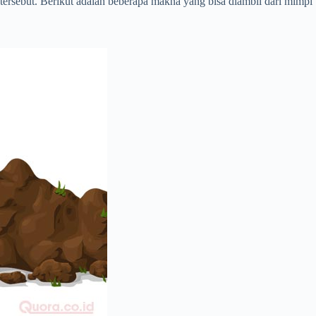
tersebut. Berikut adalah beberapa makna yang bisa diambil dari mimpi 