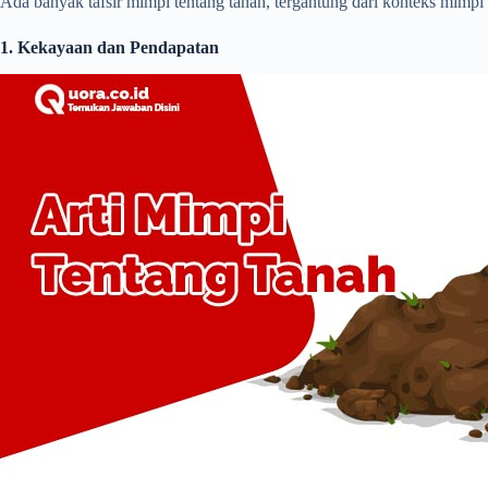
Ada banyak tafsir mimpi tentang tanah, tergantung dari konteks mimpi 
1. Kekayaan dan Pendapatan