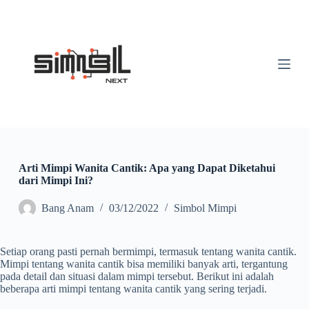
S
k
i
p
t
o
c
o
n
t
e
n
t
Arti Mimpi Wanita Cantik: Apa yang Dapat Diketahui
dari Mimpi Ini?
Bang Anam
03/12/2022
Simbol Mimpi
Setiap orang pasti pernah bermimpi, termasuk tentang wanita cantik.
Mimpi tentang wanita cantik bisa memiliki banyak arti, tergantung
pada detail dan situasi dalam mimpi tersebut. Berikut ini adalah
beberapa arti mimpi tentang wanita cantik yang sering terjadi.