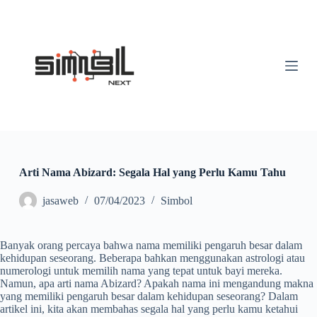
S
k
i
p
t
o
c
o
n
t
e
n
t
Arti Nama Abizard: Segala Hal yang Perlu Kamu Tahu
jasaweb
07/04/2023
Simbol
Banyak orang percaya bahwa nama memiliki pengaruh besar dalam
kehidupan seseorang. Beberapa bahkan menggunakan astrologi atau
numerologi untuk memilih nama yang tepat untuk bayi mereka.
Namun, apa arti nama Abizard? Apakah nama ini mengandung makna
yang memiliki pengaruh besar dalam kehidupan seseorang? Dalam
artikel ini, kita akan membahas segala hal yang perlu kamu ketahui