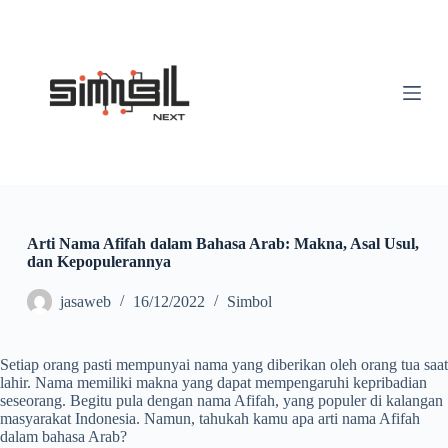
S
k
i
p
t
o
c
o
n
t
e
n
t
Arti Nama Afifah dalam Bahasa Arab: Makna, Asal Usul,
dan Kepopulerannya
jasaweb
16/12/2022
Simbol
Setiap orang pasti mempunyai nama yang diberikan oleh orang tua saat
lahir. Nama memiliki makna yang dapat mempengaruhi kepribadian
seseorang. Begitu pula dengan nama Afifah, yang populer di kalangan
masyarakat Indonesia. Namun, tahukah kamu apa arti nama Afifah
dalam bahasa Arab?