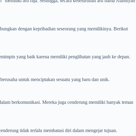
h” memiliki arti raja. Sehingga, secara keseluruhan arti nama Alamsyah
ubungkan dengan kepribadian seseorang yang memilikinya. Berikut
mimpin yang baik karena memiliki penglihatan yang jauh ke depan.
s berusaha untuk menciptakan sesuatu yang baru dan unik.
 dalam berkomunikasi. Mereka juga cenderung memiliki banyak teman
nderung tidak terlalu membatasi diri dalam mengejar tujuan.