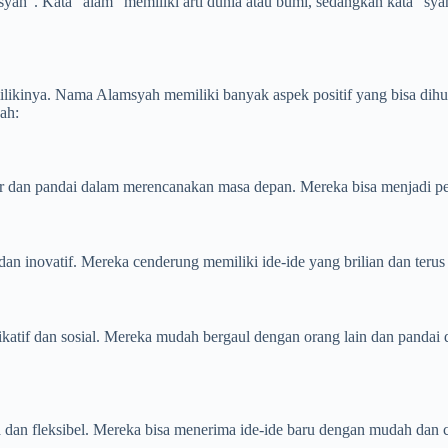
“syah”. Kata “alam” memiliki arti dunia atau bumi, sedangkan kata “sya
ilikinya. Nama Alamsyah memiliki banyak aspek positif yang bisa dih
ah:
r dan pandai dalam merencanakan masa depan. Mereka bisa menjadi pe
an inovatif. Mereka cenderung memiliki ide-ide yang brilian dan teru
atif dan sosial. Mereka mudah bergaul dengan orang lain dan pandai
dan fleksibel. Mereka bisa menerima ide-ide baru dengan mudah dan ce