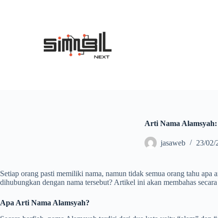
S
k
i
p
t
o
c
o
n
t
e
n
t
Arti Nama Alamsyah: 
jasaweb
23/02/
Setiap orang pasti memiliki nama, namun tidak semua orang tahu apa a
dihubungkan dengan nama tersebut? Artikel ini akan membahas secara
Apa Arti Nama Alamsyah?