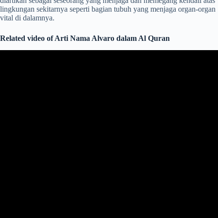
diartikan sebagai seseorang yang menjaga dan memegang kendali atas
lingkungan sekitarnya seperti bagian tubuh yang menjaga organ-organ
vital di dalamnya.
Related video of Arti Nama Alvaro dalam Al Quran