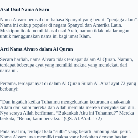
Asal Usul Nama Alvaro
Nama Alvaro berasal dari bahasa Spanyol yang berarti “penjaga alam”.
Nama ini cukup populer di negara Spanyol dan Amerika Latin.
Meskipun tidak memiliki asal usul Arab, namun tidak ada larangan
untuk menggunakan nama ini bagi umat Islam.
Arti Nama Alvaro dalam Al Quran
Secara harfiah, nama Alvaro tidak terdapat dalam Al Quran. Namun,
terdapat beberapa ayat yang memiliki makna yang mendekati dari
nama ini.
Pertama, terdapat ayat di dalam Al Quran Surah Al-A’raf ayat 72 yang
berbunyi:
“Dan ingatlah ketika Tuhanmu mengeluarkan keturunan anak-anak
Adam dari sulbi mereka dan Allah meminta mereka menyaksikan diri-
Nya seraya Allah berfirman, “Bukankah Aku ini Tuhanmu?” Mereka
berkata, “Benar, kami bersaksi.” (QS. Al-A’raf: 172)
Pada ayat ini, terdapat kata “sulbi” yang berarti lambung atau perut.
Nama Alvaro juga memiliki makna yang berkaitan dengan bagian