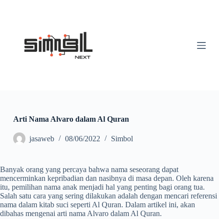
S
k
i
p
t
o
c
o
n
t
e
n
t
Arti Nama Alvaro dalam Al Quran
jasaweb
08/06/2022
Simbol
Banyak orang yang percaya bahwa nama seseorang dapat
mencerminkan kepribadian dan nasibnya di masa depan. Oleh karena
itu, pemilihan nama anak menjadi hal yang penting bagi orang tua.
Salah satu cara yang sering dilakukan adalah dengan mencari referensi
nama dalam kitab suci seperti Al Quran. Dalam artikel ini, akan
dibahas mengenai arti nama Alvaro dalam Al Quran.