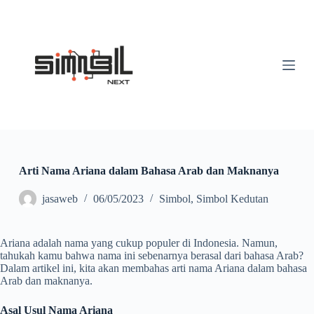
S
k
i
p
t
o
c
o
n
t
e
n
t
Arti Nama Ariana dalam Bahasa Arab dan Maknanya
jasaweb
06/05/2023
Simbol
,
Simbol Kedutan
Ariana adalah nama yang cukup populer di Indonesia. Namun,
tahukah kamu bahwa nama ini sebenarnya berasal dari bahasa Arab?
Dalam artikel ini, kita akan membahas arti nama Ariana dalam bahasa
Arab dan maknanya.
Asal Usul Nama Ariana