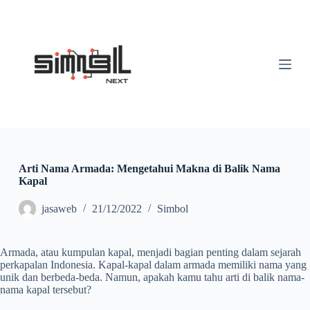
S
k
i
p
t
o
c
o
n
t
e
n
t
Arti Nama Armada: Mengetahui Makna di Balik Nama
Kapal
jasaweb
21/12/2022
Simbol
Armada, atau kumpulan kapal, menjadi bagian penting dalam sejarah
perkapalan Indonesia. Kapal-kapal dalam armada memiliki nama yang
unik dan berbeda-beda. Namun, apakah kamu tahu arti di balik nama-
nama kapal tersebut?