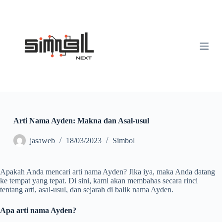
S
k
i
p
t
o
c
o
n
t
e
n
t
Arti Nama Ayden: Makna dan Asal-usul
jasaweb
18/03/2023
Simbol
Apakah Anda mencari arti nama Ayden? Jika iya, maka Anda datang
ke tempat yang tepat. Di sini, kami akan membahas secara rinci
tentang arti, asal-usul, dan sejarah di balik nama Ayden.
Apa arti nama Ayden?