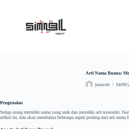
S
k
i
p
t
o
c
o
n
t
e
n
t
Arti Nama Buana: Me
jasaweb
04/09/
Pengenalan
Setiap orang memiliki nama yang unik dan memiliki arti tersendiri. N
artikel ini, kita akan membahas beberapa aspek penting dari arti nama 