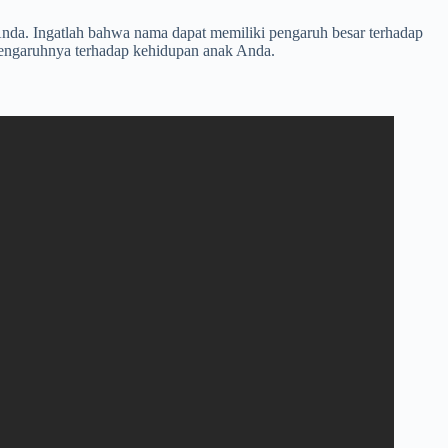
Anda. Ingatlah bahwa nama dapat memiliki pengaruh besar terhadap
 pengaruhnya terhadap kehidupan anak Anda.