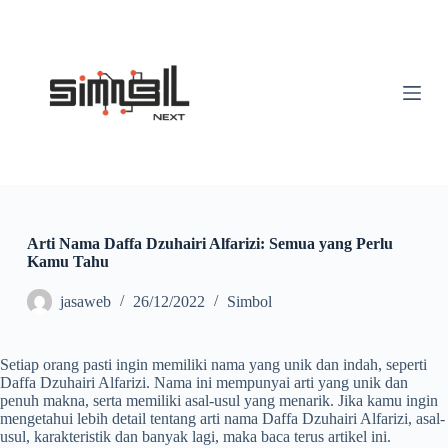
S
k
i
p
t
o
c
o
n
t
e
n
t
Arti Nama Daffa Dzuhairi Alfarizi: Semua yang Perlu
Kamu Tahu
jasaweb
26/12/2022
Simbol
Setiap orang pasti ingin memiliki nama yang unik dan indah, seperti
Daffa Dzuhairi Alfarizi. Nama ini mempunyai arti yang unik dan
penuh makna, serta memiliki asal-usul yang menarik. Jika kamu ingin
mengetahui lebih detail tentang arti nama Daffa Dzuhairi Alfarizi, asal-
usul, karakteristik dan banyak lagi, maka baca terus artikel ini.