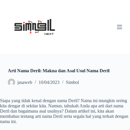
S
k
i
p
t
o
c
o
n
t
e
n
t
Arti Nama Deril: Makna dan Asal Usul Nama Deril
jasaweb
10/04/2023
Simbol
Siapa yang tidak kenal dengan nama Deril? Nama ini mungkin sering
kita dengar di sekitar kita. Namun, tahukah Anda apa arti dari nama
Deril dan bagaimana asal usulnya? Dalam artikel ini, kita akan
membahas tentang arti nama Deril serta segala hal yang terkait dengan
nama ini.