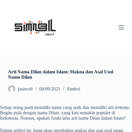
S
k
i
p
t
o
c
o
n
t
e
n
t
Arti Nama Dilan dalam Islam: Makna dan Asal Usul
Nama Dilan
jasaweb
08/09/2021
Simbol
Setiap orang pasti memiliki nama yang unik dan memiliki arti tertentu.
Begitu pula dengan nama Dilan, yang kini semakin populer di
Indonesia. Namun, apakah Anda tahu arti nama Dilan dalam Islam?
Dalam artikel ini, kami akan membahas makna dan asal usul nama