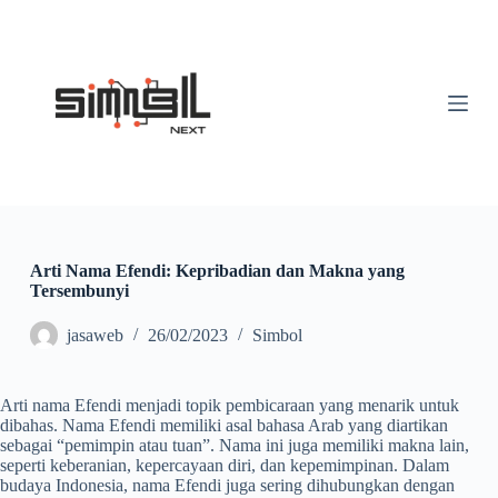
S
k
i
p
t
o
c
o
n
t
e
n
t
Arti Nama Efendi: Kepribadian dan Makna yang
Tersembunyi
jasaweb
26/02/2023
Simbol
Arti nama Efendi menjadi topik pembicaraan yang menarik untuk
dibahas. Nama Efendi memiliki asal bahasa Arab yang diartikan
sebagai “pemimpin atau tuan”. Nama ini juga memiliki makna lain,
seperti keberanian, kepercayaan diri, dan kepemimpinan. Dalam
budaya Indonesia, nama Efendi juga sering dihubungkan dengan