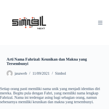
S
k
i
p
t
o
c
o
n
t
e
n
t
Arti Nama Fahrizal: Keunikan dan Makna yang
Tersembunyi
jasaweb
11/09/2021
Simbol
Setiap orang pasti memiliki nama unik yang menjadi identitas diri
mereka. Begitu pula dengan Fahri, yang memiliki nama lengkap
Fahrizal. Nama ini terdengar asing bagi sebagian orang, namun
sebenarnya memiliki keunikan dan makna yang tersembunyi.