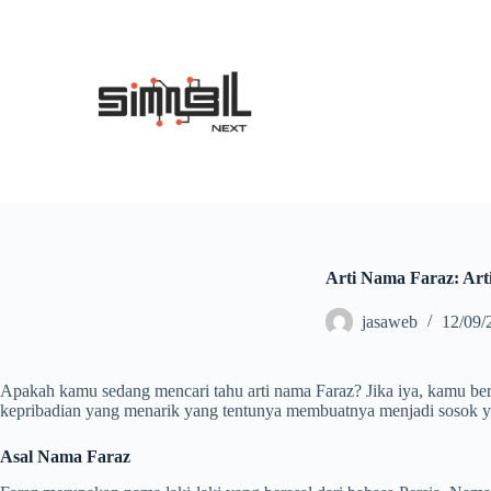
S
k
i
p
t
o
c
o
n
t
e
n
t
Arti Nama Faraz: Art
jasaweb
12/09/
Apakah kamu sedang mencari tahu arti nama Faraz? Jika iya, kamu bera
kepribadian yang menarik yang tentunya membuatnya menjadi sosok yan
Asal Nama Faraz