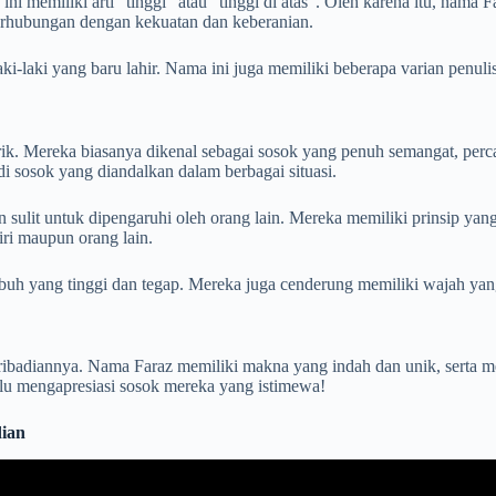
ini memiliki arti “tinggi” atau “tinggi di atas”. Oleh karena itu, na
berhubungan dengan kekuatan dan keberanian.
i-laki yang baru lahir. Nama ini juga memiliki beberapa varian penulis
rik. Mereka biasanya dikenal sebagai sosok yang penuh semangat, perca
i sosok yang diandalkan dalam berbagai situasi.
sulit untuk dipengaruhi oleh orang lain. Mereka memiliki prinsip yan
diri maupun orang lain.
tubuh yang tinggi dan tegap. Mereka juga cenderung memiliki wajah yan
ribadiannya. Nama Faraz memiliki makna yang indah dan unik, serta me
alu mengapresiasi sosok mereka yang istimewa!
dian