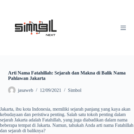
S
k
i
p
t
o
c
o
n
t
e
n
t
Arti Nama Fatahillah: Sejarah dan Makna di Balik Nama
Pahlawan Jakarta
jasaweb
12/09/2021
Simbol
Jakarta, ibu kota Indonesia, memiliki sejarah panjang yang kaya akan
kebudayaan dan peristiwa penting. Salah satu tokoh penting dalam
sejarah Jakarta adalah Fatahillah, yang juga diabadikan dalam nama
beberapa tempat di Jakarta. Namun, tahukah Anda arti nama Fatahillah
dan sejarah di baliknya?