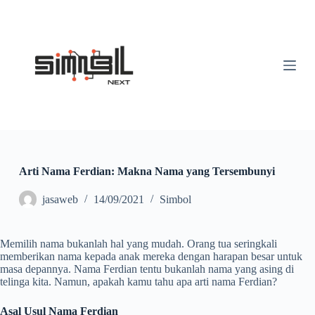
S
k
i
p
t
o
c
o
n
t
e
n
t
Arti Nama Ferdian: Makna Nama yang Tersembunyi
jasaweb
14/09/2021
Simbol
Memilih nama bukanlah hal yang mudah. Orang tua seringkali
memberikan nama kepada anak mereka dengan harapan besar untuk
masa depannya. Nama Ferdian tentu bukanlah nama yang asing di
telinga kita. Namun, apakah kamu tahu apa arti nama Ferdian?
Asal Usul Nama Ferdian