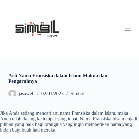
S
k
i
p
t
o
c
o
n
t
e
n
t
Arti Nama Fransiska dalam Islam: Makna dan
Pengaruhnya
jasaweb
02/01/2023
Simbol
Jika Anda sedang mencari arti nama Fransiska dalam Islam, maka
Anda telah datang ke tempat yang tepat. Nama Fransiska bisa menjadi
pilihan yang baik bagi orangtua yang ingin memberikan nama yang
indah bagi buah hati mereka.