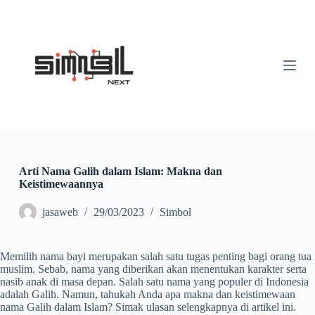
S
k
i
p
t
o
c
o
n
t
e
n
t
Arti Nama Galih dalam Islam: Makna dan
Keistimewaannya
jasaweb
29/03/2023
Simbol
Memilih nama bayi merupakan salah satu tugas penting bagi orang tua
muslim. Sebab, nama yang diberikan akan menentukan karakter serta
nasib anak di masa depan. Salah satu nama yang populer di Indonesia
adalah Galih. Namun, tahukah Anda apa makna dan keistimewaan
nama Galih dalam Islam? Simak ulasan selengkapnya di artikel ini.