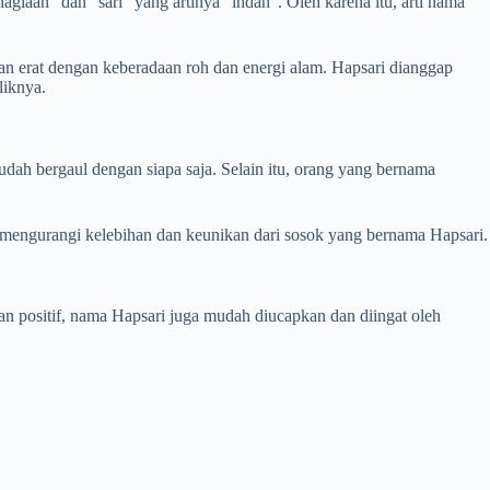
agiaan” dan “sari” yang artinya “indah”. Oleh karena itu, arti nama
n erat dengan keberadaan roh dan energi alam. Hapsari dianggap
liknya.
ah bergaul dengan siapa saja. Selain itu, orang yang bernama
ak mengurangi kelebihan dan keunikan dari sosok yang bernama Hapsari.
an positif, nama Hapsari juga mudah diucapkan dan diingat oleh