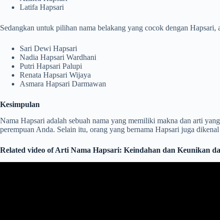
Latifa Hapsari
Sedangkan untuk pilihan nama belakang yang cocok dengan Hapsari, ad
Sari Dewi Hapsari
Nadia Hapsari Wardhani
Putri Hapsari Palupi
Renata Hapsari Wijaya
Asmara Hapsari Darmawan
Kesimpulan
Nama Hapsari adalah sebuah nama yang memiliki makna dan arti yang 
perempuan Anda. Selain itu, orang yang bernama Hapsari juga dikenal 
Related video of Arti Nama Hapsari: Keindahan dan Keunikan d