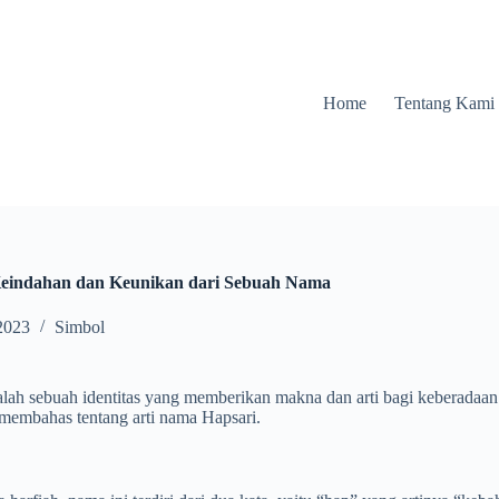
Home
Tentang Kami
Keindahan dan Keunikan dari Sebuah Nama
2023
Simbol
lah sebuah identitas yang memberikan makna dan arti bagi keberadaan s
 membahas tentang arti nama Hapsari.