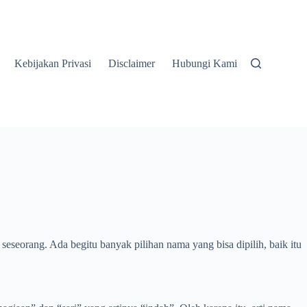
Kebijakan Privasi
Disclaimer
Hubungi Kami
eseorang. Ada begitu banyak pilihan nama yang bisa dipilih, baik itu