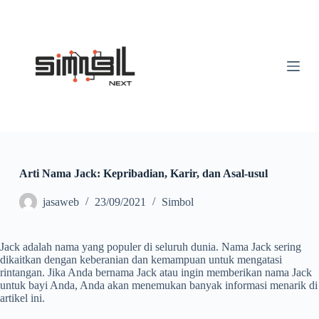
S
k
i
p
t
o
c
o
n
t
e
n
t
Arti Nama Jack: Kepribadian, Karir, dan Asal-usul
jasaweb
23/09/2021
Simbol
Jack adalah nama yang populer di seluruh dunia. Nama Jack sering
dikaitkan dengan keberanian dan kemampuan untuk mengatasi
rintangan. Jika Anda bernama Jack atau ingin memberikan nama Jack
untuk bayi Anda, Anda akan menemukan banyak informasi menarik di
artikel ini.