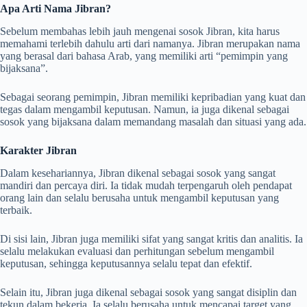
Apa Arti Nama Jibran?
Sebelum membahas lebih jauh mengenai sosok Jibran, kita harus
memahami terlebih dahulu arti dari namanya. Jibran merupakan nama
yang berasal dari bahasa Arab, yang memiliki arti “pemimpin yang
bijaksana”.
Sebagai seorang pemimpin, Jibran memiliki kepribadian yang kuat dan
tegas dalam mengambil keputusan. Namun, ia juga dikenal sebagai
sosok yang bijaksana dalam memandang masalah dan situasi yang ada.
Karakter Jibran
Dalam kesehariannya, Jibran dikenal sebagai sosok yang sangat
mandiri dan percaya diri. Ia tidak mudah terpengaruh oleh pendapat
orang lain dan selalu berusaha untuk mengambil keputusan yang
terbaik.
Di sisi lain, Jibran juga memiliki sifat yang sangat kritis dan analitis. Ia
selalu melakukan evaluasi dan perhitungan sebelum mengambil
keputusan, sehingga keputusannya selalu tepat dan efektif.
Selain itu, Jibran juga dikenal sebagai sosok yang sangat disiplin dan
tekun dalam bekerja. Ia selalu berusaha untuk mencapai target yang