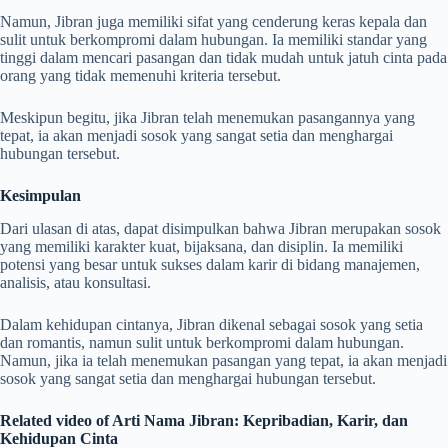
Namun, Jibran juga memiliki sifat yang cenderung keras kepala dan
sulit untuk berkompromi dalam hubungan. Ia memiliki standar yang
tinggi dalam mencari pasangan dan tidak mudah untuk jatuh cinta pada
orang yang tidak memenuhi kriteria tersebut.
Meskipun begitu, jika Jibran telah menemukan pasangannya yang
tepat, ia akan menjadi sosok yang sangat setia dan menghargai
hubungan tersebut.
Kesimpulan
Dari ulasan di atas, dapat disimpulkan bahwa Jibran merupakan sosok
yang memiliki karakter kuat, bijaksana, dan disiplin. Ia memiliki
potensi yang besar untuk sukses dalam karir di bidang manajemen,
analisis, atau konsultasi.
Dalam kehidupan cintanya, Jibran dikenal sebagai sosok yang setia
dan romantis, namun sulit untuk berkompromi dalam hubungan.
Namun, jika ia telah menemukan pasangan yang tepat, ia akan menjadi
sosok yang sangat setia dan menghargai hubungan tersebut.
Related video of Arti Nama Jibran: Kepribadian, Karir, dan
Kehidupan Cinta