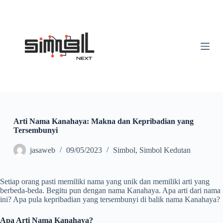
S
k
i
p
t
o
c
o
n
t
e
n
t
Arti Nama Kanahaya: Makna dan Kepribadian yang
Tersembunyi
jasaweb
09/05/2023
Simbol
,
Simbol Kedutan
Setiap orang pasti memiliki nama yang unik dan memiliki arti yang
berbeda-beda. Begitu pun dengan nama Kanahaya. Apa arti dari nama
ini? Apa pula kepribadian yang tersembunyi di balik nama Kanahaya?
Apa Arti Nama Kanahaya?