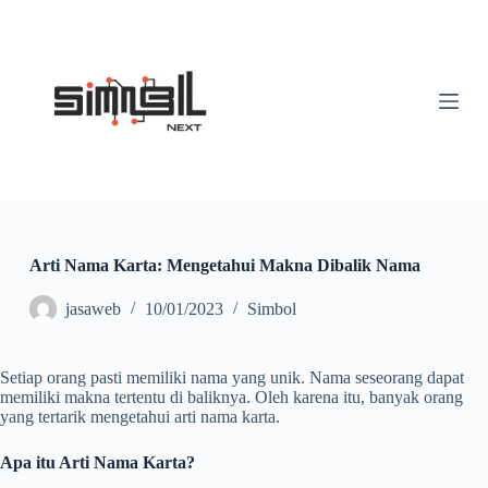
S
k
i
p
t
o
c
o
n
t
e
n
t
Arti Nama Karta: Mengetahui Makna Dibalik Nama
jasaweb
10/01/2023
Simbol
Setiap orang pasti memiliki nama yang unik. Nama seseorang dapat
memiliki makna tertentu di baliknya. Oleh karena itu, banyak orang
yang tertarik mengetahui arti nama karta.
Apa itu Arti Nama Karta?