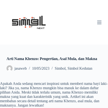
S
k
i
p
t
o
c
o
n
t
e
n
t
Arti Nama Khenzo: Pengertian, Asal Mula, dan Makna
jasaweb
10/05/2023
Simbol
,
Simbol Kedutan
Apakah Anda sedang mencari inspirasi untuk memberi nama bayi laki-
laki? Jika ya, nama Khenzo mungkin bisa masuk ke dalam daftar
pilihan Anda. Meski tidak terlalu umum, nama Khenzo memiliki
makna yang kuat dan karakteristik yang unik. Artikel ini akan
membahas secara detail tentang arti nama Khenzo, asal mula, dan
maknanya. Jangan lewatkan!