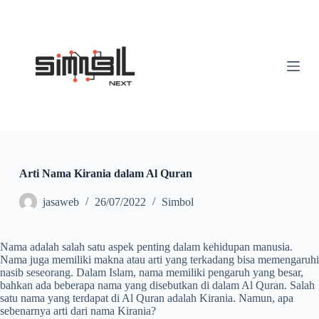
S
k
i
p
t
o
c
o
n
t
e
n
t
Arti Nama Kirania dalam Al Quran
jasaweb
26/07/2022
Simbol
Nama adalah salah satu aspek penting dalam kehidupan manusia.
Nama juga memiliki makna atau arti yang terkadang bisa memengaruhi
nasib seseorang. Dalam Islam, nama memiliki pengaruh yang besar,
bahkan ada beberapa nama yang disebutkan di dalam Al Quran. Salah
satu nama yang terdapat di Al Quran adalah Kirania. Namun, apa
sebenarnya arti dari nama Kirania?