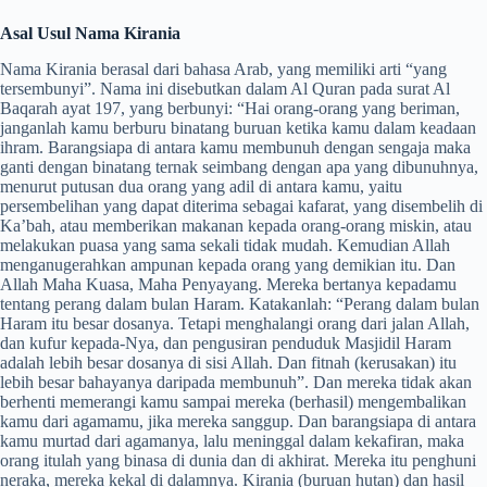
Asal Usul Nama Kirania
Nama Kirania berasal dari bahasa Arab, yang memiliki arti “yang
tersembunyi”. Nama ini disebutkan dalam Al Quran pada surat Al
Baqarah ayat 197, yang berbunyi: “Hai orang-orang yang beriman,
janganlah kamu berburu binatang buruan ketika kamu dalam keadaan
ihram. Barangsiapa di antara kamu membunuh dengan sengaja maka
ganti dengan binatang ternak seimbang dengan apa yang dibunuhnya,
menurut putusan dua orang yang adil di antara kamu, yaitu
persembelihan yang dapat diterima sebagai kafarat, yang disembelih di
Ka’bah, atau memberikan makanan kepada orang-orang miskin, atau
melakukan puasa yang sama sekali tidak mudah. Kemudian Allah
menganugerahkan ampunan kepada orang yang demikian itu. Dan
Allah Maha Kuasa, Maha Penyayang. Mereka bertanya kepadamu
tentang perang dalam bulan Haram. Katakanlah: “Perang dalam bulan
Haram itu besar dosanya. Tetapi menghalangi orang dari jalan Allah,
dan kufur kepada-Nya, dan pengusiran penduduk Masjidil Haram
adalah lebih besar dosanya di sisi Allah. Dan fitnah (kerusakan) itu
lebih besar bahayanya daripada membunuh”. Dan mereka tidak akan
berhenti memerangi kamu sampai mereka (berhasil) mengembalikan
kamu dari agamamu, jika mereka sanggup. Dan barangsiapa di antara
kamu murtad dari agamanya, lalu meninggal dalam kekafiran, maka
orang itulah yang binasa di dunia dan di akhirat. Mereka itu penghuni
neraka, mereka kekal di dalamnya. Kirania (buruan hutan) dan hasil