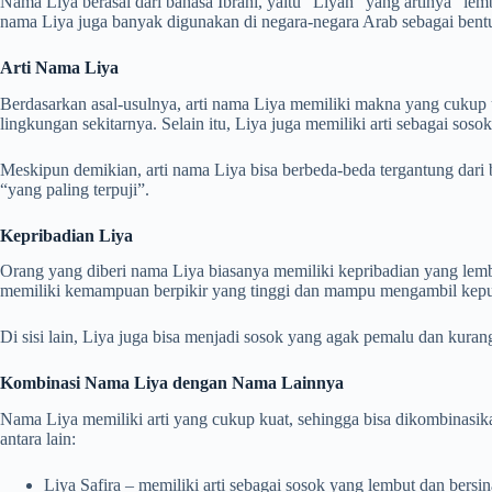
Nama Liya berasal dari bahasa Ibrani, yaitu “Liyah” yang artinya “lem
nama Liya juga banyak digunakan di negara-negara Arab sebagai bentu
Arti Nama Liya
Berdasarkan asal-usulnya, arti nama Liya memiliki makna yang cukup 
lingkungan sekitarnya. Selain itu, Liya juga memiliki arti sebagai so
Meskipun demikian, arti nama Liya bisa berbeda-beda tergantung dari 
“yang paling terpuji”.
Kepribadian Liya
Orang yang diberi nama Liya biasanya memiliki kepribadian yang lembu
memiliki kemampuan berpikir yang tinggi dan mampu mengambil keput
Di sisi lain, Liya juga bisa menjadi sosok yang agak pemalu dan kura
Kombinasi Nama Liya dengan Nama Lainnya
Nama Liya memiliki arti yang cukup kuat, sehingga bisa dikombinasi
antara lain:
Liya Safira – memiliki arti sebagai sosok yang lembut dan bersinar