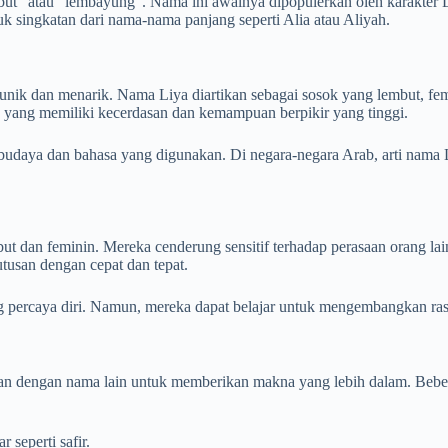
but” atau “lembayung”. Nama ini awalnya dipopulerkan oleh karakter Li
k singkatan dari nama-nama panjang seperti Alia atau Aliyah.
unik dan menarik. Nama Liya diartikan sebagai sosok yang lembut, fe
sok yang memiliki kecerdasan dan kemampuan berpikir yang tinggi.
budaya dan bahasa yang digunakan. Di negara-negara Arab, arti nama Li
t dan feminin. Mereka cenderung sensitif terhadap perasaan orang lain
usan dengan cepat dan tepat.
ng percaya diri. Namun, mereka dapat belajar untuk mengembangkan rasa
kan dengan nama lain untuk memberikan makna yang lebih dalam. Beber
 seperti safir.