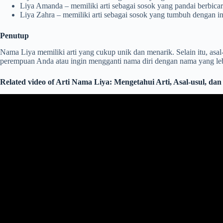
Liya Amanda – memiliki arti sebagai sosok yang pandai berbica
Liya Zahra – memiliki arti sebagai sosok yang tumbuh dengan in
Penutup
Nama Liya memiliki arti yang cukup unik dan menarik. Selain itu, asal
perempuan Anda atau ingin mengganti nama diri dengan nama yang leb
Related video of Arti Nama Liya: Mengetahui Arti, Asal-usul, da