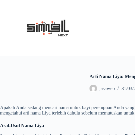
S
k
i
p
t
o
c
o
n
t
e
n
t
Arti Nama Liya: Menge
jasaweb
31/03/
Apakah Anda sedang mencari nama untuk bayi perempuan Anda yang ba
mengetahui arti nama Liya terlebih dahulu sebelum memutuskan unt
Asal-Usul Nama Liya