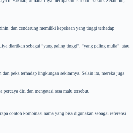
ya di Alkitab, dimana Liya merupakan istri dari Yakub. Selain itu,
minin, dan cenderung memiliki kepekaan yang tinggi terhadap
ya diartikan sebagai “yang paling tinggi”, “yang paling mulia”, atau
 dan peka terhadap lingkungan sekitarnya. Selain itu, mereka juga
 percaya diri dan mengatasi rasa malu tersebut.
apa contoh kombinasi nama yang bisa digunakan sebagai referensi