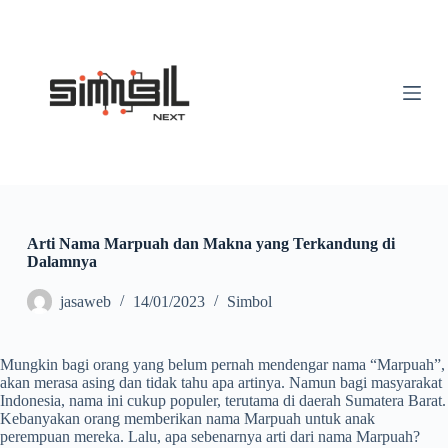
S
k
i
p
t
o
c
o
n
t
e
n
t
Arti Nama Marpuah dan Makna yang Terkandung di
Dalamnya
jasaweb
14/01/2023
Simbol
Mungkin bagi orang yang belum pernah mendengar nama “Marpuah”,
akan merasa asing dan tidak tahu apa artinya. Namun bagi masyarakat
Indonesia, nama ini cukup populer, terutama di daerah Sumatera Barat.
Kebanyakan orang memberikan nama Marpuah untuk anak
perempuan mereka. Lalu, apa sebenarnya arti dari nama Marpuah?