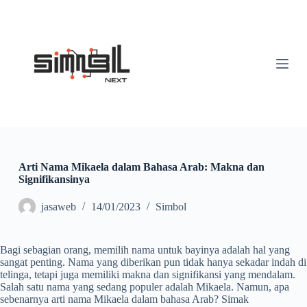
S
k
i
p
t
o
c
o
n
t
e
n
t
Arti Nama Mikaela dalam Bahasa Arab: Makna dan
Signifikansinya
jasaweb
14/01/2023
Simbol
Bagi sebagian orang, memilih nama untuk bayinya adalah hal yang
sangat penting. Nama yang diberikan pun tidak hanya sekadar indah di
telinga, tetapi juga memiliki makna dan signifikansi yang mendalam.
Salah satu nama yang sedang populer adalah Mikaela. Namun, apa
sebenarnya arti nama Mikaela dalam bahasa Arab? Simak