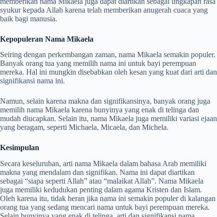
memberikan nama Mikaela juga dapat diartikan sebagai ungkapan rasa
syukur kepada Allah karena telah memberikan anugerah cuaca yang
baik bagi manusia.
Kepopuleran Nama Mikaela
Seiring dengan perkembangan zaman, nama Mikaela semakin populer.
Banyak orang tua yang memilih nama ini untuk bayi perempuan
mereka. Hal ini mungkin disebabkan oleh kesan yang kuat dari arti dan
signifikansi nama ini.
Namun, selain karena makna dan signifikansinya, banyak orang juga
memilih nama Mikaela karena bunyinya yang enak di telinga dan
mudah diucapkan. Selain itu, nama Mikaela juga memiliki variasi ejaan
yang beragam, seperti Michaela, Micaela, dan Michela.
Kesimpulan
Secara keseluruhan, arti nama Mikaela dalam bahasa Arab memiliki
makna yang mendalam dan signifikan. Nama ini dapat diartikan
sebagai “siapa seperti Allah” atau “malaikat Allah”. Nama Mikaela
juga memiliki kedudukan penting dalam agama Kristen dan Islam.
Oleh karena itu, tidak heran jika nama ini semakin populer di kalangan
orang tua yang sedang mencari nama untuk bayi perempuan mereka.
Selain bunyinya yang enak di telinga, arti dan signifikansi nama