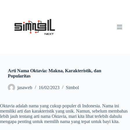
S
k
i
p
t
o
c
o
n
t
e
n
t
Arti Nama Oktavia: Makna, Karakteristik, dan
Popularitas
jasaweb
16/02/2023
Simbol
Oktavia adalah nama yang cukup populer di Indonesia. Nama ini
memiliki arti dan karakteristik yang unik. Namun, sebelum membahas
lebih jauh tentang arti nama Oktavia, mari kita lihat terlebih dahulu
mengapa penting untuk memilih nama yang tepat untuk bayi kita.