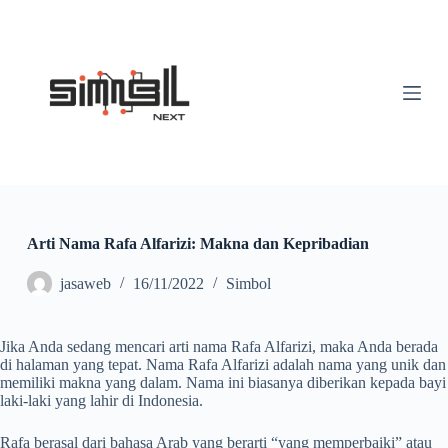
S
k
i
p
t
o
c
o
n
t
e
n
t
Arti Nama Rafa Alfarizi: Makna dan Kepribadian
jasaweb
16/11/2022
Simbol
Jika Anda sedang mencari arti nama Rafa Alfarizi, maka Anda berada
di halaman yang tepat. Nama Rafa Alfarizi adalah nama yang unik dan
memiliki makna yang dalam. Nama ini biasanya diberikan kepada bayi
laki-laki yang lahir di Indonesia.
Rafa berasal dari bahasa Arab yang berarti “yang memperbaiki” atau