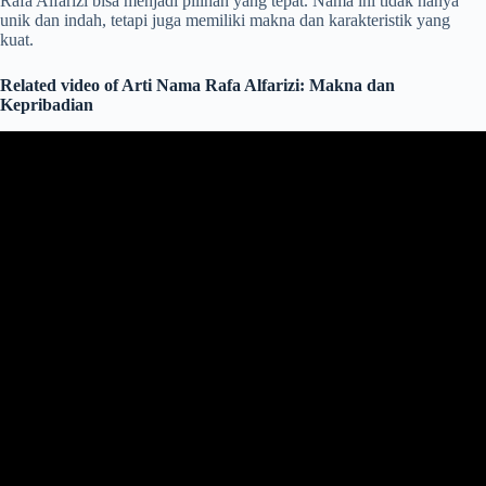
Rafa Alfarizi bisa menjadi pilihan yang tepat. Nama ini tidak hanya
unik dan indah, tetapi juga memiliki makna dan karakteristik yang
kuat.
Related video of Arti Nama Rafa Alfarizi: Makna dan
Kepribadian