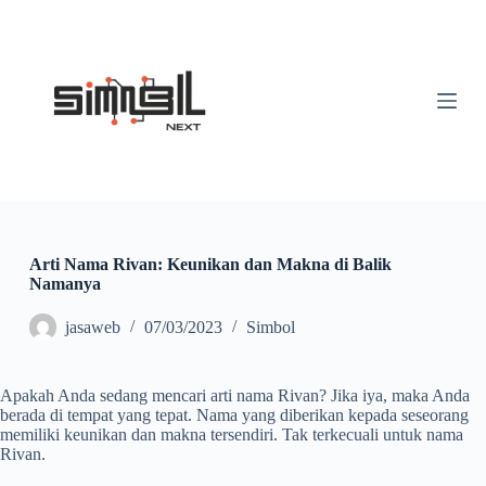
S
k
i
p
t
o
c
o
n
t
e
n
t
Arti Nama Rivan: Keunikan dan Makna di Balik
Namanya
jasaweb
07/03/2023
Simbol
Apakah Anda sedang mencari arti nama Rivan? Jika iya, maka Anda
berada di tempat yang tepat. Nama yang diberikan kepada seseorang
memiliki keunikan dan makna tersendiri. Tak terkecuali untuk nama
Rivan.