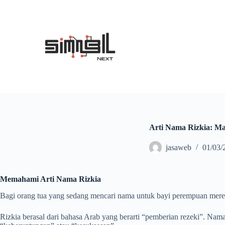
S
k
i
p
t
o
c
o
n
t
e
n
t
Arti Nama Rizkia: M
jasaweb
01/03/
Memahami Arti Nama Rizkia
Bagi orang tua yang sedang mencari nama untuk bayi perempuan mereka
Rizkia berasal dari bahasa Arab yang berarti “pemberian rezeki”. Nama i