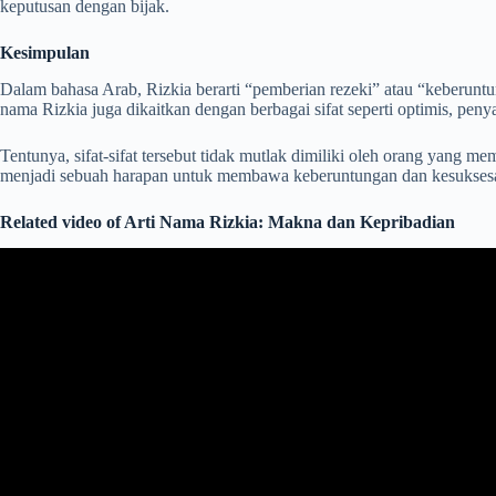
keputusan dengan bijak.
Kesimpulan
Dalam bahasa Arab, Rizkia berarti “pemberian rezeki” atau “keberuntu
nama Rizkia juga dikaitkan dengan berbagai sifat seperti optimis, penya
Tentunya, sifat-sifat tersebut tidak mutlak dimiliki oleh orang yan
menjadi sebuah harapan untuk membawa keberuntungan dan kesukses
Related video of Arti Nama Rizkia: Makna dan Kepribadian