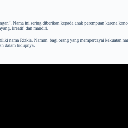
ngan”. Nama ini sering diberikan kepada anak perempuan karena konotas
yang, kreatif, dan mandiri.
g memiliki nama Rizkia. Namun, bagi orang yang mempercayai kekuatan
an dalam hidupnya.