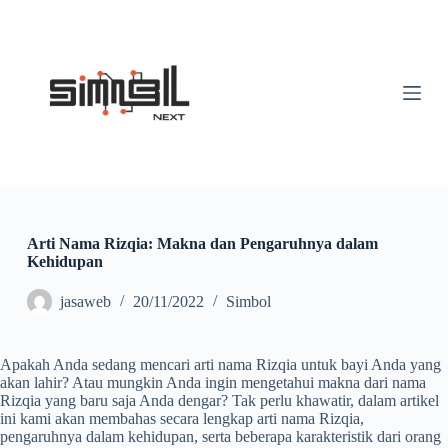
S
k
i
p
t
o
c
o
n
t
e
n
t
Arti Nama Rizqia: Makna dan Pengaruhnya dalam
Kehidupan
jasaweb
20/11/2022
Simbol
Apakah Anda sedang mencari arti nama Rizqia untuk bayi Anda yang
akan lahir? Atau mungkin Anda ingin mengetahui makna dari nama
Rizqia yang baru saja Anda dengar? Tak perlu khawatir, dalam artikel
ini kami akan membahas secara lengkap arti nama Rizqia,
pengaruhnya dalam kehidupan, serta beberapa karakteristik dari orang