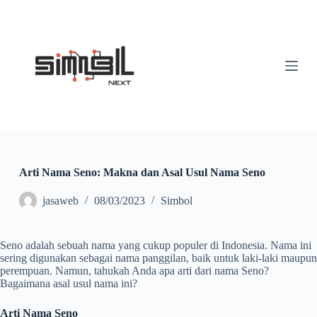
S
k
i
p
t
o
c
o
n
t
e
n
t
Arti Nama Seno: Makna dan Asal Usul Nama Seno
jasaweb
08/03/2023
Simbol
Seno adalah sebuah nama yang cukup populer di Indonesia. Nama ini
sering digunakan sebagai nama panggilan, baik untuk laki-laki maupun
perempuan. Namun, tahukah Anda apa arti dari nama Seno?
Bagaimana asal usul nama ini?
Arti Nama Seno