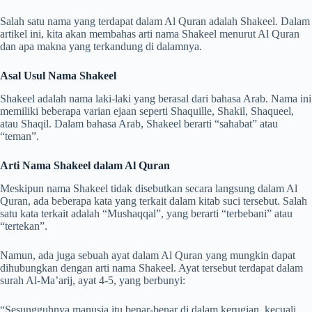
Salah satu nama yang terdapat dalam Al Quran adalah Shakeel. Dalam
artikel ini, kita akan membahas arti nama Shakeel menurut Al Quran
dan apa makna yang terkandung di dalamnya.
Asal Usul Nama Shakeel
Shakeel adalah nama laki-laki yang berasal dari bahasa Arab. Nama ini
memiliki beberapa varian ejaan seperti Shaquille, Shakil, Shaqueel,
atau Shaqil. Dalam bahasa Arab, Shakeel berarti “sahabat” atau
“teman”.
Arti Nama Shakeel dalam Al Quran
Meskipun nama Shakeel tidak disebutkan secara langsung dalam Al
Quran, ada beberapa kata yang terkait dalam kitab suci tersebut. Salah
satu kata terkait adalah “Mushaqqal”, yang berarti “terbebani” atau
“tertekan”.
Namun, ada juga sebuah ayat dalam Al Quran yang mungkin dapat
dihubungkan dengan arti nama Shakeel. Ayat tersebut terdapat dalam
surah Al-Ma’arij, ayat 4-5, yang berbunyi:
“Sesungguhnya manusia itu benar-benar di dalam kerugian, kecuali