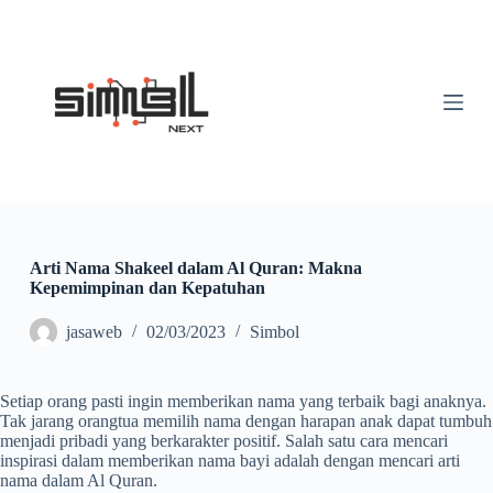
S
k
i
p
t
o
c
o
n
t
e
n
t
Arti Nama Shakeel dalam Al Quran: Makna
Kepemimpinan dan Kepatuhan
jasaweb
02/03/2023
Simbol
Setiap orang pasti ingin memberikan nama yang terbaik bagi anaknya.
Tak jarang orangtua memilih nama dengan harapan anak dapat tumbuh
menjadi pribadi yang berkarakter positif. Salah satu cara mencari
inspirasi dalam memberikan nama bayi adalah dengan mencari arti
nama dalam Al Quran.