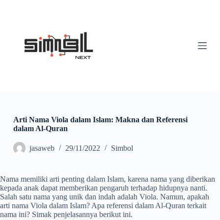
S
k
i
p
t
o
c
o
n
t
e
n
t
Arti Nama Viola dalam Islam: Makna dan Referensi
dalam Al-Quran
jasaweb
29/11/2022
Simbol
Nama memiliki arti penting dalam Islam, karena nama yang diberikan
kepada anak dapat memberikan pengaruh terhadap hidupnya nanti.
Salah satu nama yang unik dan indah adalah Viola. Namun, apakah
arti nama Viola dalam Islam? Apa referensi dalam Al-Quran terkait
nama ini? Simak penjelasannya berikut ini.