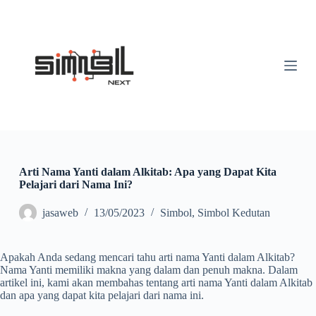
S
k
i
p
t
o
c
o
n
t
e
n
t
Arti Nama Yanti dalam Alkitab: Apa yang Dapat Kita
Pelajari dari Nama Ini?
jasaweb
13/05/2023
Simbol
,
Simbol Kedutan
Apakah Anda sedang mencari tahu arti nama Yanti dalam Alkitab?
Nama Yanti memiliki makna yang dalam dan penuh makna. Dalam
artikel ini, kami akan membahas tentang arti nama Yanti dalam Alkitab
dan apa yang dapat kita pelajari dari nama ini.