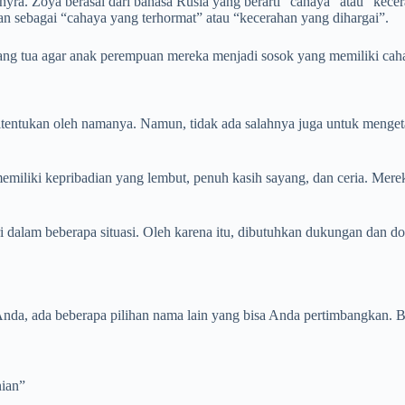
ra. Zoya berasal dari bahasa Rusia yang berarti “cahaya” atau “kecer
kan sebagai “cahaya yang terhormat” atau “kecerahan yang dihargai”.
ang tua agar anak perempuan mereka menjadi sosok yang memiliki cahay
entukan oleh namanya. Namun, tidak ada salahnya juga untuk mengetahu
iliki kepribadian yang lembut, penuh kasih sayang, dan ceria. Mere
i dalam beberapa situasi. Oleh karena itu, dibutuhkan dukungan dan 
da, ada beberapa pilihan nama lain yang bisa Anda pertimbangkan. B
nian”