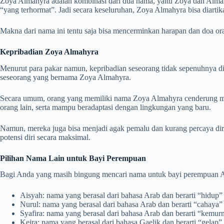
Zoya Almahyra adalah kombinasi dari dua nama, yaitu Zoya dan Almahy
“yang terhormat”. Jadi secara keseluruhan, Zoya Almahyra bisa diarti
Makna dari nama ini tentu saja bisa mencerminkan harapan dan doa or
Kepribadian Zoya Almahyra
Menurut para pakar namun, kepribadian seseorang tidak sepenuhnya dit
seseorang yang bernama Zoya Almahyra.
Secara umum, orang yang memiliki nama Zoya Almahyra cenderung mem
orang lain, serta mampu beradaptasi dengan lingkungan yang baru.
Namun, mereka juga bisa menjadi agak pemalu dan kurang percaya dir
potensi diri secara maksimal.
Pilihan Nama Lain untuk Bayi Perempuan
Bagi Anda yang masih bingung mencari nama untuk bayi perempuan An
Aisyah: nama yang berasal dari bahasa Arab dan berarti “hidup”
Nurul: nama yang berasal dari bahasa Arab dan berarti “cahaya”
Syafira: nama yang berasal dari bahasa Arab dan berarti “kemur
Keira: nama yang berasal dari bahasa Gaelik dan berarti “gelap”