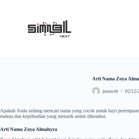
S
k
i
p
t
o
c
o
n
t
e
n
t
Arti Nama Zoya Alma
jasaweb
02/12/
Apakah Anda sedang mencari nama yang cocok untuk bayi perempuan An
makna dan kepribadian yang menarik untuk diketahui.
Arti Nama Zoya Almahyra