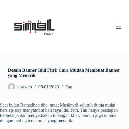
S
k
i
p
t
o
c
o
n
t
e
n
t
Desain Banner Idul Fitri: Cara Mudah Membuat Banner
yang Menarik
jasaweb
05/01/2023
Faq
Saat bulan Ramadhan tiba, umat Muslim di seluruh dunia mulai
bersiap-siap menyambut hari raya Idul Fitri. Tak hanya persiapan
berbelanja dan menyediakan hidangan khas, namun juga dihiasi
dengan berbagai dekorasi yang menarik.