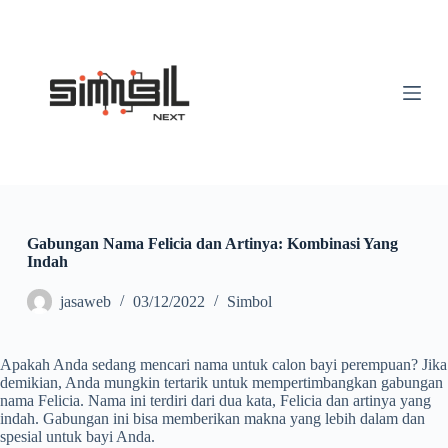
S
k
i
p
t
o
c
o
n
t
e
n
t
Gabungan Nama Felicia dan Artinya: Kombinasi Yang
Indah
jasaweb
03/12/2022
Simbol
Apakah Anda sedang mencari nama untuk calon bayi perempuan? Jika
demikian, Anda mungkin tertarik untuk mempertimbangkan gabungan
nama Felicia. Nama ini terdiri dari dua kata, Felicia dan artinya yang
indah. Gabungan ini bisa memberikan makna yang lebih dalam dan
spesial untuk bayi Anda.