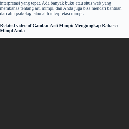
interpretasi yang tepat. Ada banyak buku atau situs web yang
membahas tentang arti mimpi, dan Anda juga bisa mencari bantuan
dari ahli psikologi atau ahli interpretasi mimpi.
Related video of Gambar Arti Mimpi: Mengungkap Rahasia
Mimpi Anda