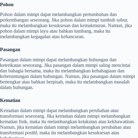
Pohon
Pohon dalam mimpi dapat melambangkan pertumbuhan dan
perkembangan seseorang. Jika pohon dalam mimpi tumbuh subur,
maka itu melambangkan kesuksesan dan kemakmuran. Namun, jika
pohon dalam mimpi layu atau bahkan tumbang, maka itu
melambangkan kegagalan atau kehancuran.
Pasangan
Pasangan dalam mimpi dapat melambangkan hubungan dan
keterikatan seseorang. Jika pasangan dalam mimpi saling mencintai
dan bahagia bersama, maka itu melambangkan kebahagiaan dan
keberuntungan dalam hubungan. Namun, jika pasangan dalam mimpi
bertengkar atau bahkan berpisah, maka itu melambangkan masalah
dalam hubungan.
Kematian
Kematian dalam mimpi dapat melambangkan perubahan atau
transformasi seseorang. Jika kematian dalam mimpi melambangkan
kematian fisik, maka itu melambangkan ketakutan atau kekhawatiran.
Namun, jika kematian dalam mimpi melambangkan perubahan atau
transformasi positif, maka itu melambangkan kesuksesan atau