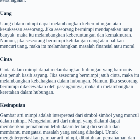
kebahagiaan.
Uang
Uang dalam mimpi dapat melambangkan keberuntungan atau
kesuksesan seseorang. Jika seseorang bermimpi mendapatkan uang
banyak, maka itu melambangkan keberuntungan dan kemakmuran.
Namun, jika seseorang bermimpi kehilangan uang atau bahkan
mencuri uang, maka itu melambangkan masalah finansial atau moral.
Cinta
Cinta dalam mimpi dapat melambangkan hubungan yang harmonis
dan penuh kasih sayang. Jika seseorang bermimpi jatuh cinta, maka itu
melambangkan kebahagiaan dalam hubungan. Namun, jika seseorang
bermimpi dikecewakan oleh pasangannya, maka itu melambangkan
keretakan dalam hubungan.
Kesimpulan
Gambar arti mimpi adalah interpretasi dari simbol-simbol yang muncul
dalam mimpi. Mengetahui arti dari mimpi yang dialami dapat
memberikan pemahaman lebih dalam tentang diri sendiri dan
membantu mengatasi masalah yang sedang dihadapi. Untuk
menginterpretasikan gambar arti mimpi, dibutuhkan pemahaman dan