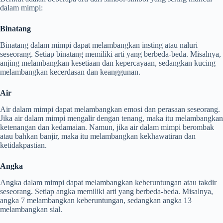
dalam mimpi:
Binatang
Binatang dalam mimpi dapat melambangkan insting atau naluri
seseorang. Setiap binatang memiliki arti yang berbeda-beda. Misalnya,
anjing melambangkan kesetiaan dan kepercayaan, sedangkan kucing
melambangkan kecerdasan dan keanggunan.
Air
Air dalam mimpi dapat melambangkan emosi dan perasaan seseorang.
Jika air dalam mimpi mengalir dengan tenang, maka itu melambangkan
ketenangan dan kedamaian. Namun, jika air dalam mimpi berombak
atau bahkan banjir, maka itu melambangkan kekhawatiran dan
ketidakpastian.
Angka
Angka dalam mimpi dapat melambangkan keberuntungan atau takdir
seseorang. Setiap angka memiliki arti yang berbeda-beda. Misalnya,
angka 7 melambangkan keberuntungan, sedangkan angka 13
melambangkan sial.