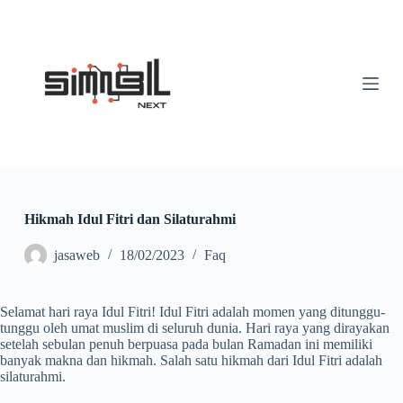
S
k
i
p
t
o
c
o
n
t
e
n
t
Hikmah Idul Fitri dan Silaturahmi
jasaweb
18/02/2023
Faq
Selamat hari raya Idul Fitri! Idul Fitri adalah momen yang ditunggu-
tunggu oleh umat muslim di seluruh dunia. Hari raya yang dirayakan
setelah sebulan penuh berpuasa pada bulan Ramadan ini memiliki
banyak makna dan hikmah. Salah satu hikmah dari Idul Fitri adalah
silaturahmi.