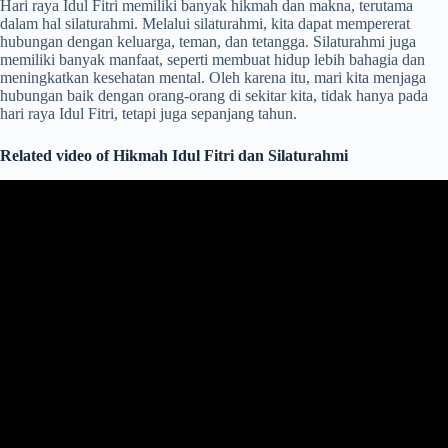
Hari raya Idul Fitri memiliki banyak hikmah dan makna, terutama
dalam hal silaturahmi. Melalui silaturahmi, kita dapat mempererat
hubungan dengan keluarga, teman, dan tetangga. Silaturahmi juga
memiliki banyak manfaat, seperti membuat hidup lebih bahagia dan
meningkatkan kesehatan mental. Oleh karena itu, mari kita menjaga
hubungan baik dengan orang-orang di sekitar kita, tidak hanya pada
hari raya Idul Fitri, tetapi juga sepanjang tahun.
Related video of Hikmah Idul Fitri dan Silaturahmi