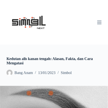
S
k
i
p
t
o
c
o
n
t
e
n
t
Kedutan alis kanan tengah: Alasan, Fakta, dan Cara
Mengatasi
Bang Anam
13/01/2023
Simbol