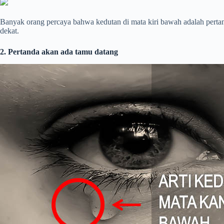
Banyak orang percaya bahwa kedutan di mata kiri bawah adalah perta
dekat.
2. Pertanda akan ada tamu datang