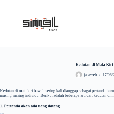
S
k
i
p
t
o
c
o
n
t
e
n
t
Kedutan di Mata Kiri
jasaweb
17/08/
Kedutan di mata kiri bawah sering kali dianggap sebagai pertanda bu
masing-masing individu. Berikut adalah beberapa arti dari kedutan di m
1. Pertanda akan ada uang datang