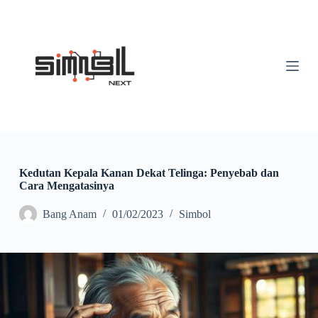
S
k
i
p
t
o
c
o
n
t
e
n
t
Kedutan Kepala Kanan Dekat Telinga: Penyebab dan
Cara Mengatasinya
Bang Anam
01/02/2023
Simbol